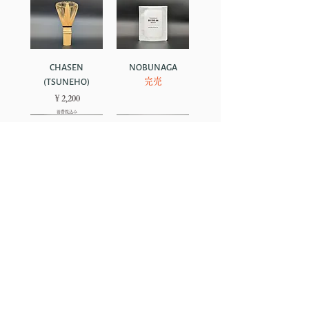
CHASEN
NOBUNAGA
(TSUNEHO)
完売
価格
￥2,200
消費税込み
お問い合わせ
お問い合わせ
HIDEYOSHI
KEISHO
GIRI
HOTOTOGISU
IEYASU
MEIYU
メディア関係者の方々へ
(NOBUNAGA・
(HIDEYOSHI・
(NOBUNAGA・
完売
完売
完売
HIDEYOSHI)
IEYASU)
IEYASU)
ショップ
完売
完売
完売
返品・キャンセルについて
リーガル
利用規約
プライバシーポリシー
特定商取引に基づく表記