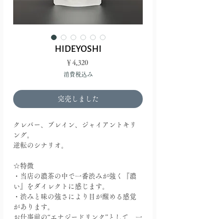
HIDEYOSHI
価
￥4,320
格
消費税込み
完売しました
クレバー、ブレイン、ジャイアントキリ
ング。
逆転のシナリオ。
☆特徴
・当店の濃茶の中で一番渋みが強く『濃
い』をダイレクトに感じます。
・渋みと味の強さにより目が醒める感覚
があります。
お仕事前の“エナジードリンク”として、一