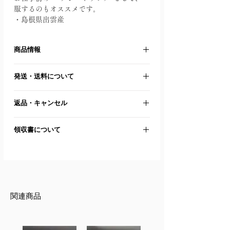
服するのもオススメです。
・島根県出雲産
商品情報
名称：抹茶
発送・送料について
原材料：緑茶（島根出雲産）
内容量：30g（7.5服分程度）
＜発送＞
賞味期限：3ヶ月
返品・キャンセル
ご注文から7日以内に発送いたします。
商品の注文受付後、原則ご注文のキャン
＜注意事項＞
＜送料＞
領収書について
セルはできかねます。
保存方法：冷暗所で湿気・移り香に注
全国一律 880円(税込)。
※詳細は
こちら
意し保存してください。
ご注文後にお送りするメールを領収書と
※6,000円(税込)以上お買い上げで送料無
使用上の注意：お茶は鮮度が大切で
して、ご活用いただけます。当店からの
料。
す。開封後はお早めにお飲みください。
領収書をご利用の場合は、購入手続きの
「備考」へのご記入、または「
お問い合
わせ
」よりお願い致します。
​関連商品